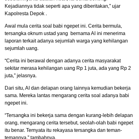
Kejadiannya tidak seperti apa yang diberitakan,” ujar
Kapolresta Depok .
Awal mula cerita soal babi ngepet ini. Cerita bermula,
tersangka oknum ustad yang bernama AI ini menerima
laporan terkait adanya sejumlah warga yang kehilangan
sejumlah uang.
“Cerita ini berawal dengan adanya cerita masyarakat
sekitar merasa kehilangan uang Rp 1 juta, ada yang Rp 2
juta,” jelasnya.
Dari situ, AI dan delapan orang lainnya kemudian bekerja
sama. Mereka lantas mengarang cerita soal adanya babi
ngepet ini.
“Tersangka ini bekerja sama dengan kurang-lebih delapan
orang, mengarang cerita tersebut, seolah-olah babi ngepet
itu benar. Ternyata itu rekayasa tersangka dan teman-
temannya,” tambahnya.