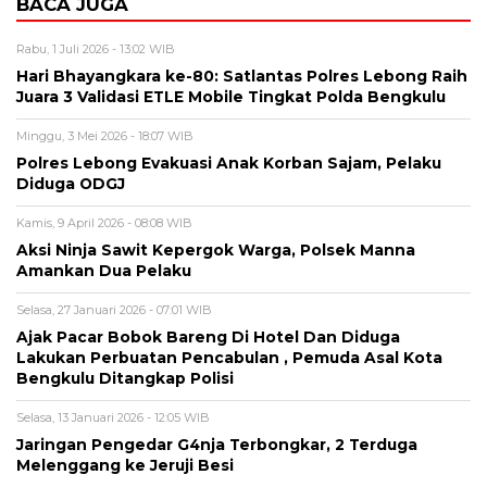
BACA JUGA
Rabu, 1 Juli 2026 - 13:02 WIB
Hari Bhayangkara ke-80: Satlantas Polres Lebong Raih
Juara 3 Validasi ETLE Mobile Tingkat Polda Bengkulu
Minggu, 3 Mei 2026 - 18:07 WIB
Polres Lebong Evakuasi Anak Korban Sajam, Pelaku
Diduga ODGJ
Kamis, 9 April 2026 - 08:08 WIB
Aksi Ninja Sawit Kepergok Warga, Polsek Manna
Amankan Dua Pelaku
Selasa, 27 Januari 2026 - 07:01 WIB
Ajak Pacar Bobok Bareng Di Hotel Dan Diduga
Lakukan Perbuatan Pencabulan , Pemuda Asal Kota
Bengkulu Ditangkap Polisi
Selasa, 13 Januari 2026 - 12:05 WIB
Jaringan Pengedar G4nja Terbongkar, 2 Terduga
Melenggang ke Jeruji Besi