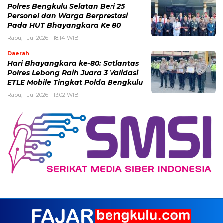
Polres Bengkulu Selatan Beri 25
Personel dan Warga Berprestasi
Pada HUT Bhayangkara Ke 80
Rabu, 1 Jul 2026 - 18:14 WIB
Daerah
Hari Bhayangkara ke-80: Satlantas
Polres Lebong Raih Juara 3 Validasi
ETLE Mobile Tingkat Polda Bengkulu
Rabu, 1 Jul 2026 - 13:02 WIB