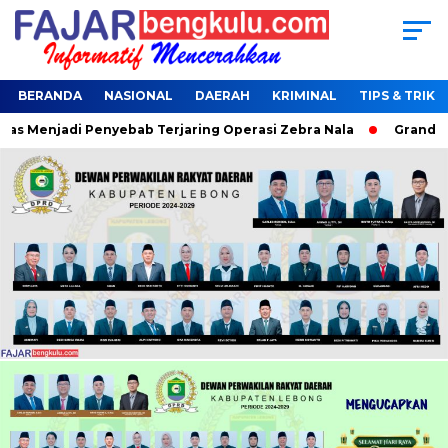
BERANDA
NASIONAL
DAERAH
KRIMINAL
TIPS & TRIK
 Menjadi Penyebab Terjaring Operasi Zebra Nala
Grand Final