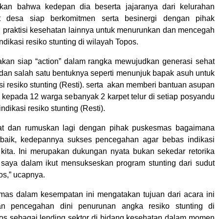
skan bahwa kedepan dia beserta jajaranya dari kelurahan
t desa siap berkomitmen serta besinergi dengan pihak
praktisi kesehatan lainnya untuk menurunkan dan mencegah
ndikasi resiko stunting di wilayah Topos.
kan siap “action” dalam rangka mewujudkan generasi sehat
 dan salah satu bentuknya seperti menunjuk bapak asuh untuk
si resiko stunting (Resti). serta akan memberi bantuan asupan
n kepada 12 warga sebanyak 2 karpet telur di setiap posyandu
ndikasi resiko stunting (Resti).
apat dan rumuskan lagi dengan pihak puskesmas bagaimana
erbaik, kedepannya sukses pencegahan agar bebas indikasi
 kita. Ini merupakan dukungan nyata bukan sekedar retorika
i saya dalam ikut mensukseskan program stunting dari sudut
s,” ucapnya.
as dalam kesempatan ini mengatakan tujuan dari acara ini
an pencegahan dini penurunan angka resiko stunting di
s sebagai lending sektor di bidang kesehatan dalam momen