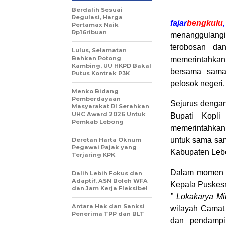
Berdalih Sesuai
Regulasi, Harga
fajar
bengkulu
Pertamax Naik
Rp16ribuan
menanggulang
terobosan dan
Lulus, Selamatan
Bahkan Potong
memerintahka
Kambing, UU HKPD Bakal
bersama sama
Putus Kontrak P3K
pelosok negeri.
Menko Bidang
Pemberdayaan
Sejurus denga
Masyarakat RI Serahkan
UHC Award 2026 Untuk
Bupati Kopli
Pemkab Lebong
memerintahkan
untuk sama sam
Deretan Harta Oknum
Pegawai Pajak yang
Kabupaten Leb
Terjaring KPK
Dalam momen s
Dalih Lebih Fokus dan
Adaptif, ASN Boleh WFA
Kepala Puskesm
dan Jam Kerja Fleksibel
” Lokakarya Mi
Antara Hak dan Sanksi
wilayah Camat
Penerima TPP dan BLT
dan pendampi