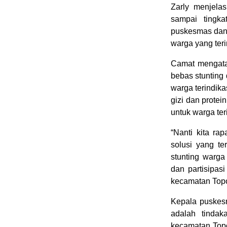
Zarly menjela
sampai tingka
puskesmas dan 
warga yang teri
Camat mengata
bebas stunting
warga terindika
gizi dan protei
untuk warga teri
“Nanti kita r
solusi yang t
stunting warga
dan partisipas
kecamatan Topo
Kepala puskesm
adalah tindak
kecamatan Topo