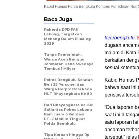
Kabid Humas Polda Bengkulu Kombes Pol. Ichsan Nur, S
Baca Juga
Rakerda DPD PAN
Lebong, Targetkan
fajarbengkulu,
Menang Dalam Pilcaleg
2029
dugaan ancaman
malam di Kota 
Tanpa Pemerintah,
Warga Aceh Bangun
berkaitan denga
Jembatan Dana Swadaya
sesuai ketentu
Tembus 1 Milyar
Kabid Humas Po
Polres Bengkulu Selatan
Beri 25 Personel dan
bahwa saat ini 
Warga Berprestasi Pada
HUT Bhayangkara Ke 80
peristiwa terseb
Hari Bhayangkara ke-80:
“Dua laporan b
Satlantas Polres Lebong
Raih Juara 3 Validasi
saat ini ditang
ETLE Mobile Tingkat
satu laporan la
Polda Bengkulu
ancaman terhad
Tipu Korban Hingga Rp
tersebut,” jelas