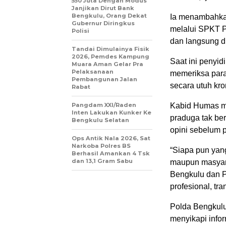
550 Juta Dengan Modus
Janjikan Dirut Bank
Bengkulu, Orang Dekat
Ia menambahkan
Gubernur Diringkus
melalui SPKT P
Polisi
dan langsung di
Tandai Dimulainya Fisik
2026, Pemdes Kampung
Saat ini penyi
Muara Aman Gelar Pra
Pelaksanaan
memeriksa para
Pembangunan Jalan
secara utuh kro
Rabat
Pangdam XXI/Raden
Kabid Humas m
Inten Lakukan Kunker Ke
praduga tak be
Bengkulu Selatan
opini sebelum 
Ops Antik Nala 2026, Sat
Narkoba Polres BS
“Siapa pun yang
Berhasil Amankan 4 Tsk
dan 13,1 Gram Sabu
maupun masyara
Bengkulu dan P
profesional, tr
Polda Bengkulu
menyikapi info