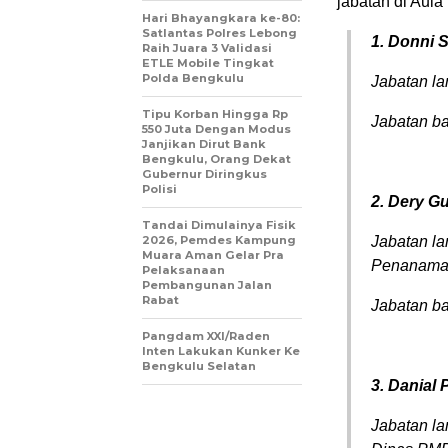
jabatan di Aula
Hari Bhayangkara ke-80:
Satlantas Polres Lebong
1. Donni
Raih Juara 3 Validasi
ETLE Mobile Tingkat
Polda Bengkulu
Jabatan la
Tipu Korban Hingga Rp
Jabatan b
550 Juta Dengan Modus
Janjikan Dirut Bank
Bengkulu, Orang Dekat
Gubernur Diringkus
Polisi
2. Dery G
Tandai Dimulainya Fisik
2026, Pemdes Kampung
Jabatan la
Muara Aman Gelar Pra
Penanama
Pelaksanaan
Pembangunan Jalan
Rabat
Jabatan b
Pangdam XXI/Raden
Inten Lakukan Kunker Ke
Bengkulu Selatan
3. Danial 
Jabatan la