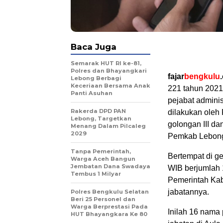
Baca Juga
Semarak HUT RI ke-81,
Polres dan Bhayangkari
fajar
bengkulu
Lebong Berbagi
Keceriaan Bersama Anak
221 tahun 2021
Panti Asuhan
pejabat admini
Rakerda DPD PAN
dilakukan oleh
Lebong, Targetkan
golongan III d
Menang Dalam Pilcaleg
2029
Pemkab Lebon
Tanpa Pemerintah,
Bertempat di g
Warga Aceh Bangun
Jembatan Dana Swadaya
WIB berjumlah 1
Tembus 1 Milyar
Pemerintah Kab
jabatannya.
Polres Bengkulu Selatan
Beri 25 Personel dan
Warga Berprestasi Pada
Inilah 16 nama 
HUT Bhayangkara Ke 80