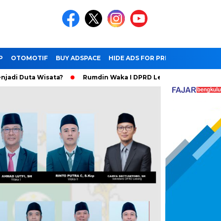
P
OTOMOTIF
BUY ADSPACE
HIDE ADS FOR PREMIUM MEMBER
 Wisata?
Rumdin Waka I DPRD Lebong Dilalap Si jago Merah