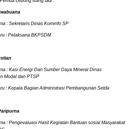
 Pemda Lebong siang tadi :
 Swabuana
ma : Sekretaris Dinas Kominfo SP
aru : Pelaksana BKPSDM
ustian
ma : Kasi Energi Dan Sumber Daya Mineral Dinas
n Modal dan PTSP
aru : Kepala Bagian Administrasi Pembangunan Setda
Paripurna
ma : Pengevaluasi Hasil Kegiatan Bantuan sosial Masyarakat