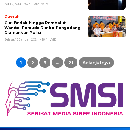
Sabtu, 6 Juli 2024 - 01:51 WIB
Daerah
Curi Bedak Hingga Pembalut
Wanita, Pemuda Rimbo Pengadang
Diamankan Polisi
Selasa, 16 Januari 2024 - 16:41 WIB
Paginasi
pos
1
2
3
…
21
Selanjutnya