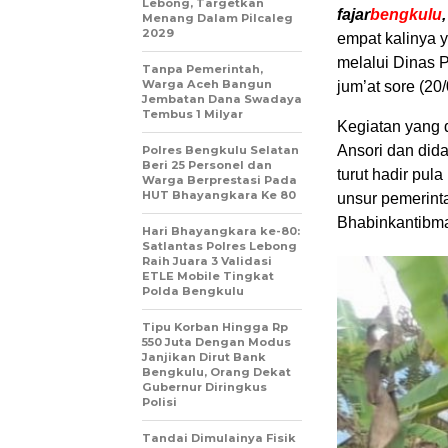
Lebong, Targetkan
fajar
bengkulu
Menang Dalam Pilcaleg
2029
empat kalinya 
melalui Dinas 
Tanpa Pemerintah,
Warga Aceh Bangun
jum’at sore (2
Jembatan Dana Swadaya
Tembus 1 Milyar
Kegiatan yang 
Ansori dan dida
Polres Bengkulu Selatan
Beri 25 Personel dan
turut hadir pul
Warga Berprestasi Pada
HUT Bhayangkara Ke 80
unsur pemerint
Bhabinkantibma
Hari Bhayangkara ke-80:
Satlantas Polres Lebong
Raih Juara 3 Validasi
ETLE Mobile Tingkat
Polda Bengkulu
Tipu Korban Hingga Rp
550 Juta Dengan Modus
Janjikan Dirut Bank
Bengkulu, Orang Dekat
Gubernur Diringkus
Polisi
Tandai Dimulainya Fisik