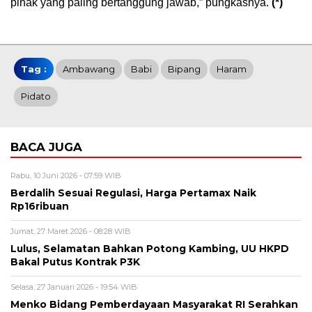
pihak yang paling bertanggung jawab,” pungkasnya.
(*)
Tag :
Ambawang
Babi
Bipang
Haram
Pidato
BACA JUGA
Rabu, 10 Juni 2026 - 07:59 WIB
Berdalih Sesuai Regulasi, Harga Pertamax Naik
Rp16ribuan
Jumat, 27 Maret 2026 - 08:28 WIB
Lulus, Selamatan Bahkan Potong Kambing, UU HKPD
Bakal Putus Kontrak P3K
Selasa, 27 Januari 2026 - 19:54 WIB
Menko Bidang Pemberdayaan Masyarakat RI Serahkan