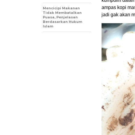
kumpulin dalam
ampas kopi mas
Mencicipi Makanan
Tidak Membatalkan
jadi gak akan
Puasa, Penjelasan
Berdasarkan Hukum
Islam