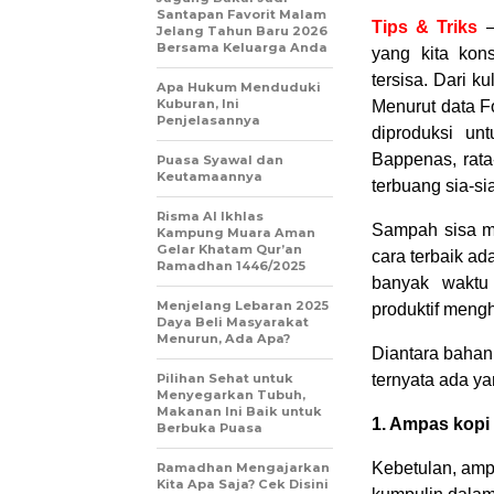
Santapan Favorit Malam
Tips & Triks
–
Jelang Tahun Baru 2026
Bersama Keluarga Anda
yang kita kon
tersisa. Dari k
Apa Hukum Menduduki
Kuburan, Ini
Menurut data F
Penjelasannya
diproduksi un
Bappenas, rata
Puasa Syawal dan
Keutamaannya
terbuang sia-sia
Risma Al Ikhlas
Sampah sisa ma
Kampung Muara Aman
Gelar Khatam Qur’an
cara terbaik a
Ramadhan 1446/2025
banyak waktu 
Menjelang Lebaran 2025
produktif meng
Daya Beli Masyarakat
Menurun, Ada Apa?
Diantara bahan 
Pilihan Sehat untuk
ternyata ada ya
Menyegarkan Tubuh,
Makanan Ini Baik untuk
1. Ampas kopi
Berbuka Puasa
Kebetulan, ampa
Ramadhan Mengajarkan
Kita Apa Saja? Cek Disini