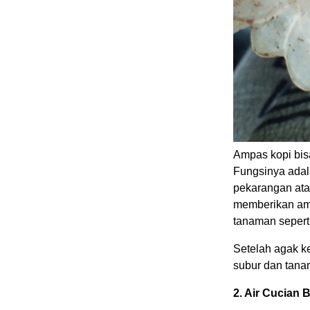
Ampas kopi bisa
Fungsinya adal
pekarangan ata
memberikan amp
tanaman seperti 
Setelah agak k
subur dan tana
2. Air Cucian 