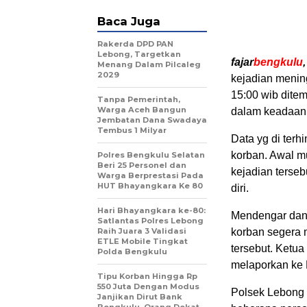
Baca Juga
Rakerda DPD PAN
Lebong, Targetkan
fajar
bengkulu
Menang Dalam Pilcaleg
2029
kejadian mening
15:00 wib dite
Tanpa Pemerintah,
Warga Aceh Bangun
dalam keadaan g
Jembatan Dana Swadaya
Tembus 1 Milyar
Data yg di terh
korban. Awal m
Polres Bengkulu Selatan
Beri 25 Personel dan
kejadian terseb
Warga Berprestasi Pada
HUT Bhayangkara Ke 80
diri.
Hari Bhayangkara ke-80:
Mendengar dan 
Satlantas Polres Lebong
Raih Juara 3 Validasi
korban segera m
ETLE Mobile Tingkat
tersebut. Ketua
Polda Bengkulu
melaporkan ke 
Tipu Korban Hingga Rp
550 Juta Dengan Modus
Polsek Lebong 
Janjikan Dirut Bank