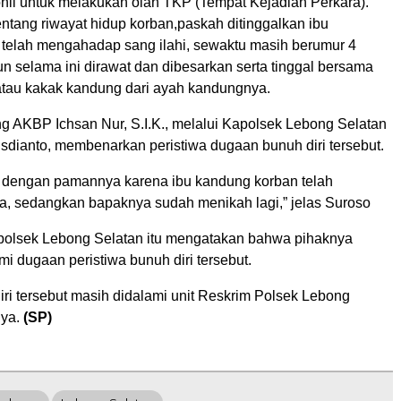
nil untuk melakukan olah TKP (Tempat Kejadian Perkara).
tentang riwayat hidup korban,paskah ditinggalkan ibu
telah mengahadap sang ilahi, sewaktu masih berumur 4
n selama ini dirawat dan dibesarkan serta tinggal bersama
atau kakak kandung dari ayah kandungnya.
g AKBP Ichsan Nur, S.I.K., melalui Kapolsek Lebong Selatan
sdianto, membenarkan peristiwa dugaan bunuh diri tersebut.
l dengan pamannya karena ibu kandung korban telah
a, sedangkan bapaknya sudah menikah lagi,” jelas Suroso
apolsek Lebong Selatan itu mengatakan bahwa pihaknya
 dugaan peristiwa bunuh diri tersebut.
ri tersebut masih didalami unit Reskrim Polsek Lebong
nya.
(SP)