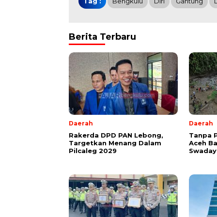
Tag :
Bengkulu
Diri
Gantung
Berita Terbaru
Daerah
Daerah
Rakerda DPD PAN Lebong,
Tanpa 
Targetkan Menang Dalam
Aceh B
Pilcaleg 2029
Swadaya