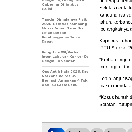
Bengkulu, Orang Dekat
beberapa perso
Gubernur Diringkus
Sekilas cerita 
Polisi
kandungnya yg 
Tandai Dimulainya Fisik
tahun, korbanpu
2026, Pemdes Kampung
Muara Aman Gelar Pra
ibu angkatnya 
Pelaksanaan
Pembangunan Jalan
Kapolres Lebon
Rabat
IPTU Suroso Ri
Pangdam XXI/Raden
Inten Lakukan Kunker Ke
“Korban tingga
Bengkulu Selatan
meninggal duni
Ops Antik Nala 2026, Sat
Narkoba Polres BS
Lebih lanjut K
Berhasil Amankan 4 Tsk
dan 13,1 Gram Sabu
masih mendalami
“Kasus bunuh di
Selatan,” tutup