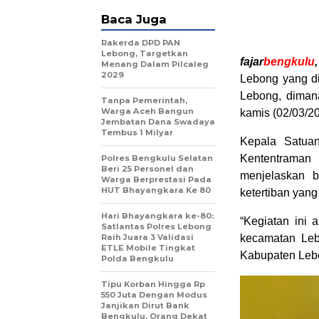
Baca Juga
Rakerda DPD PAN
Lebong, Targetkan
fajar
bengkulu
Menang Dalam Pilcaleg
2029
Lebong yang di
Lebong, dimana
Tanpa Pemerintah,
Warga Aceh Bangun
kamis (02/03/20
Jembatan Dana Swadaya
Tembus 1 Milyar
Kepala Satua
Kententraman
Polres Bengkulu Selatan
Beri 25 Personel dan
menjelaskan b
Warga Berprestasi Pada
HUT Bhayangkara Ke 80
ketertiban yang
Hari Bhayangkara ke-80:
“Kegiatan ini a
Satlantas Polres Lebong
Raih Juara 3 Validasi
kecamatan Leb
ETLE Mobile Tingkat
Kabupaten Leb
Polda Bengkulu
Tipu Korban Hingga Rp
550 Juta Dengan Modus
Janjikan Dirut Bank
Bengkulu, Orang Dekat