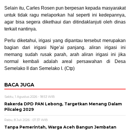
Selain itu, Carles Rosen pun berpesan kepada masyarakat
untuk tidak ragu melaporkan hal seperti ini kedepannya,
agar bisa segera dikethaui dan ditindaklanjuti oleh dinas
terkait nantinya.
Perlu diketahui, irigasi yang dipantau tersebut merupakan
bagian dari irigasi Nge’ai panjang. aliran irigasi ini
memang sudah rusak parah, arah aliran irigasi ini jika
normal kembali adalah areal persawahan di Desa
Semelako II dan Semelako I. (Ctp)
BACA JUGA
Sabtu, 1 Agustus 2026 - 18:53 WIB
Rakerda DPD PAN Lebong, Targetkan Menang Dalam
Pilcaleg 2029
Rabu, 8 Juli 2026 - 07:37 WIB
Tanpa Pemerintah, Warga Aceh Bangun Jembatan