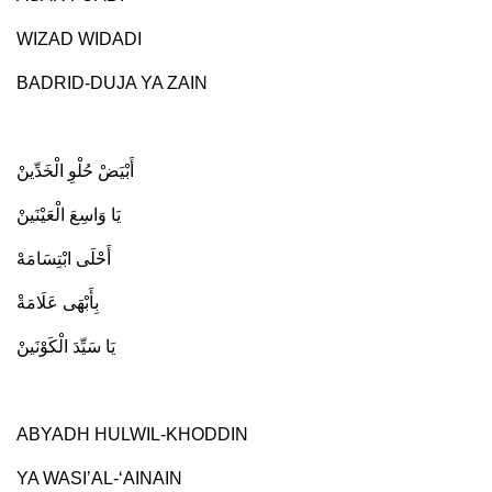
WIZAD WIDADI
BADRID-DUJA YA ZAIN
أَبْيَضْ حُلْوِ الْخَدِّينْ
يَا وَاسِعَ الْعَيْنَينْ
أَحْلَى ابْتِسَامَهْ
بِأَبْهَى عَلَامَةْ
يَا سَيِّدَ الْكَوْنَينْ
ABYADH HULWIL-KHODDIN
YA WASI’AL-‘AINAIN