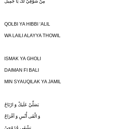
مِنْ شَوْقِيْ لَكْ يَا جَمِيلْ
QOLBI YA HIBBI ‘ALIL
WA LAILI ALAYYA THOWIL
ISMAK YA GHOLI
DAIMAN FI BALI
MIN SYAUQILAK YA JAMIL
بَصَلِّيْ عَلَيكْ وَ ارْتَاحْ
وَ الْقَى أُنْسِ وَ أفْرَاحْ
تِشْفَى جُرُوْحِيْ