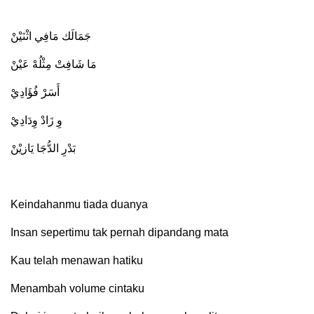
جَمَالَك مَافِي اثْنَيْنْ
مَا شَافِتْ مِثْلُهْ عَيْنْ
أَسَرْ فُؤَادِيْ
وِ زَادْ وِدَادِيْ
بَدْرِ الدُّجَا يَازيْنْ
Keindahanmu tiada duanya
Insan sepertimu tak pernah dipandang mata
Kau telah menawan hatiku
Menambah volume cintaku