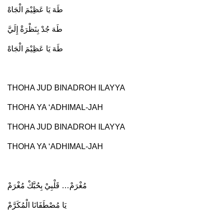
طَهَ يَا عَظِيْمَ الْجَاهْ
طَهَ جُدْ بِنَظْرَةْ إِلَيَّ
طَهَ يَا عَظِيْمَ الْجَاهْ
THOHA JUD BINADROH ILAYYA
THOHA YA ‘ADHIMAL-JAH
THOHA JUD BINADROH ILAYYA
THOHA YA ‘ADHIMAL-JAH
مُغْرَمْ… قَلْبِيْ بِحُبَّكْ مُغْرَمْ
يَا مُصْطَفَانَا الْمُكَرَّمْ