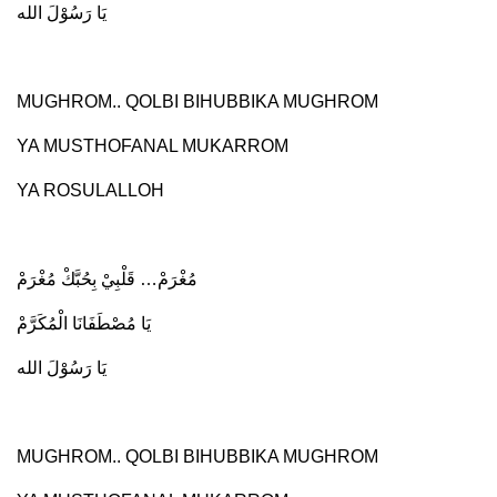
يَا رَسُوْلَ الله
MUGHROM.. QOLBI BIHUBBIKA MUGHROM
YA MUSTHOFANAL MUKARROM
YA ROSULALLOH
مُغْرَمْ… قَلْبِيْ بِحُبَّكْ مُغْرَمْ
يَا مُصْطَفَانَا الْمُكَرَّمْ
يَا رَسُوْلَ الله
MUGHROM.. QOLBI BIHUBBIKA MUGHROM