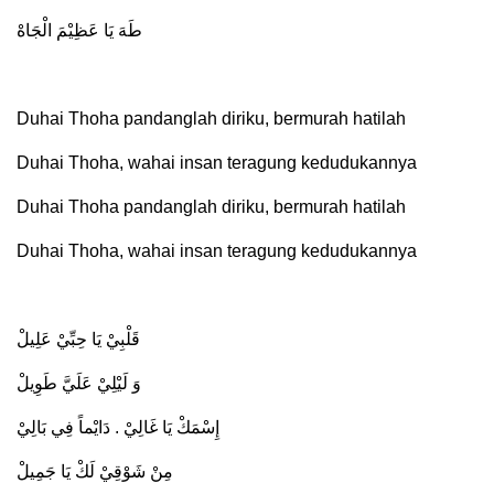
طَهَ يَا عَظِيْمَ الْجَاهْ
Duhai Thoha pandanglah diriku, bermurah hatilah
Duhai Thoha, wahai insan teragung kedudukannya
Duhai Thoha pandanglah diriku, bermurah hatilah
Duhai Thoha, wahai insan teragung kedudukannya
قَلْبِيْ يَا حِبِّيْ عَلِيلْ
وَ لَيْلِيْ عَلَيَّ طَوِيلْ
إِسْمَكْ يَا غَالِيْ . دَايْماً فِي بَالِيْ
مِنْ شَوْقِيْ لَكْ يَا جَمِيلْ