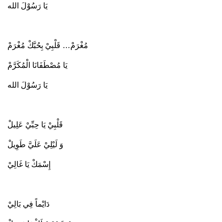
يَا رَسُوْلَ الله
مُغْرَمْ… قَلْبِيْ بِحُبَّكْ مُغْرَمْ
يَا مُصْطَفَانَا الْمُكَرَّمْ
يَا رَسُوْلَ الله
قَلْبِيْ يَا حِبِّيْ عَلِيلْ
وَ لَيْلِيْ عَلَيَّ طَوِيلْ
إِسْمَكْ يَا غَالِيْ
دَايْماً فِي بَالِيْ