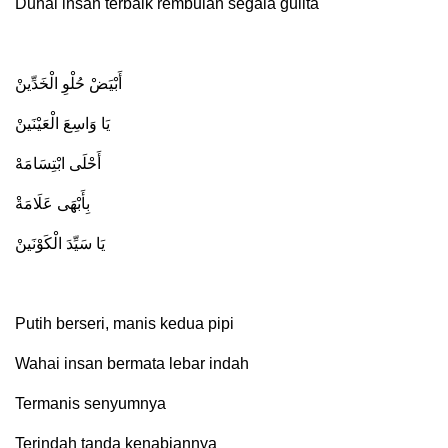
Duhai insan terbaik rembulan segala gulita
أَبْيَضْ حُلْوِ الْخَدِّينْ
يَا وَاسِعَ الْعَيْنَينْ
أَحْلَى ابْتِسَامَهْ
بِأَبْهَى عَلَامَةْ
يَا سَيِّدَ الْكَوْنَينْ
Putih berseri, manis kedua pipi
Wahai insan bermata lebar indah
Termanis senyumnya
Terindah tanda kenabiannya