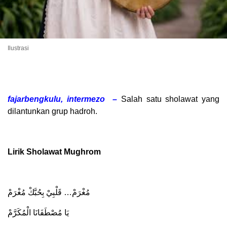
Ilustrasi
fajarbengkulu, intermezo –
Salah satu sholawat yang
dilantunkan grup hadroh.
Lirik Sholawat Mughrom
مُغْرَمْ… قَلْبِيْ بِحُبَّكْ مُغْرَمْ
يَا مُصْطَفَانَا الْمُكَرَّمْ