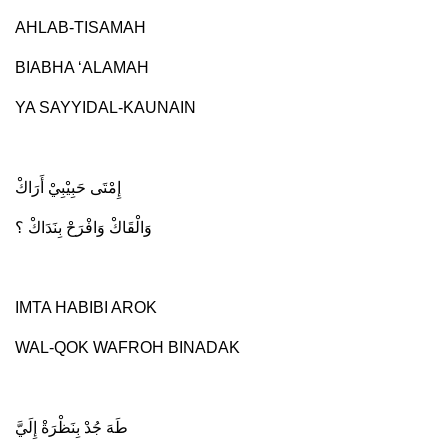
AHLAB-TISAMAH
BIABHA ‘ALAMAH
YA SAYYIDAL-KAUNAIN
إِمْتَى حَبِيْبِيْ أَرَاكْ
وَالْقَاكْ وَافْرَحْ بِنَدَاكْ ؟
IMTA HABIBI AROK
WAL-QOK WAFROH BINADAK
طَهَ جُدْ بِنَظْرَةْ إِلَيَّ