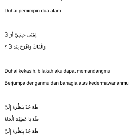
Duhai pemimpin dua alam
إِمْتَى حَبِيْبِيْ أَرَاكْ
وَالْقَاكْ وَافْرَحْ بِنَدَاكْ ؟
Duhai kekasih, bilakah aku dapat memandangmu
Berjumpa denganmu dan bahagia atas kedermawananmu
طَهَ جُدْ بِنَظْرَةْ إِلَيَّ
طَهَ يَا عَظِيْمَ الْجَاهْ
طَهَ جُدْ بِنَظْرَةْ إِلَيَّ