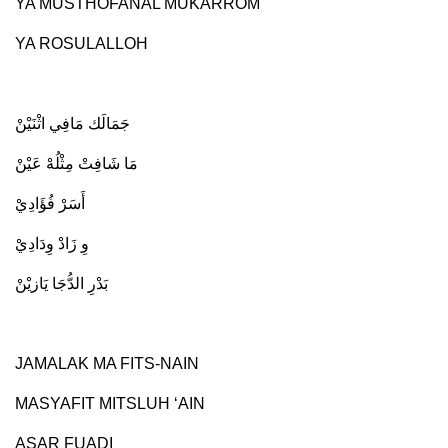
YA MUSTHOFANAL MUKARROM
YA ROSULALLOH
جَمَالَك مَافِي اثْنَيْنْ
مَا شَافِتْ مِثْلُهْ عَيْنْ
أَسَرْ فُؤَادِيْ
وِ زَادْ وِدَادِيْ
بَدْرِ الدُّجَا يَازيْنْ
JAMALAK MA FITS-NAIN
MASYAFIT MITSLUH ‘AIN
ASAR FUADI