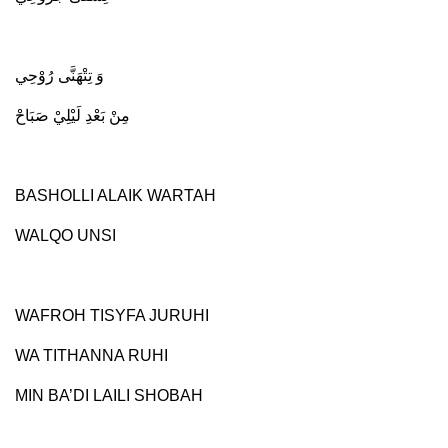
وَ تِتْهَنَّى رُوْحِي
مِنْ بَعْدِ لَيْلِيْ صَبَاحْ
BASHOLLI ALAIK WARTAH
WALQO UNSI
WAFROH TISYFA JURUHI
WA TITHANNA RUHI
MIN BA’DI LAILI SHOBAH