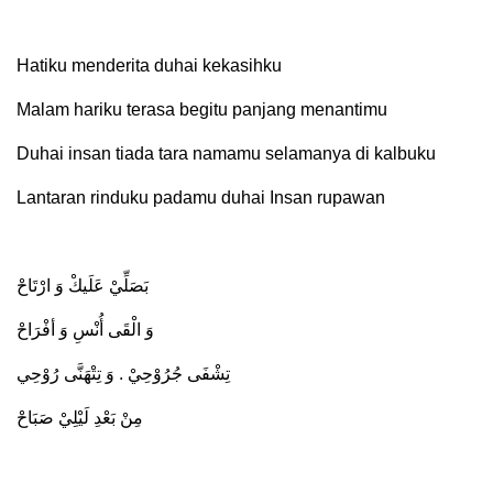
Hatiku menderita duhai kekasihku
Malam hariku terasa begitu panjang menantimu
Duhai insan tiada tara namamu selamanya di kalbuku
Lantaran rinduku padamu duhai Insan rupawan
بَصَلِّيْ عَلَيكْ وَ ارْتَاحْ
وَ الْقَى أُنْسِ وَ أفْرَاحْ
تِشْفَى جُرُوْحِيْ . وَ تِتْهَنَّى رُوْحِي
مِنْ بَعْدِ لَيْلِيْ صَبَاحْ