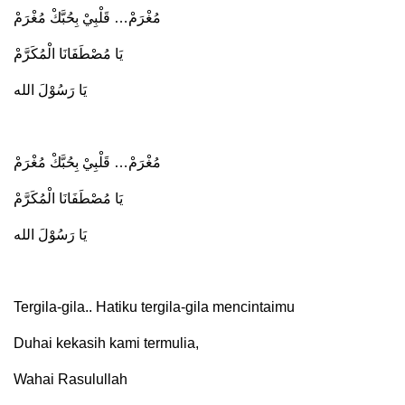
مُغْرَمْ… قَلْبِيْ بِحُبَّكْ مُغْرَمْ
يَا مُصْطَفَانَا الْمُكَرَّمْ
يَا رَسُوْلَ الله
مُغْرَمْ… قَلْبِيْ بِحُبَّكْ مُغْرَمْ
يَا مُصْطَفَانَا الْمُكَرَّمْ
يَا رَسُوْلَ الله
Tergila-gila.. Hatiku tergila-gila mencintaimu
Duhai kekasih kami termulia,
Wahai Rasulullah