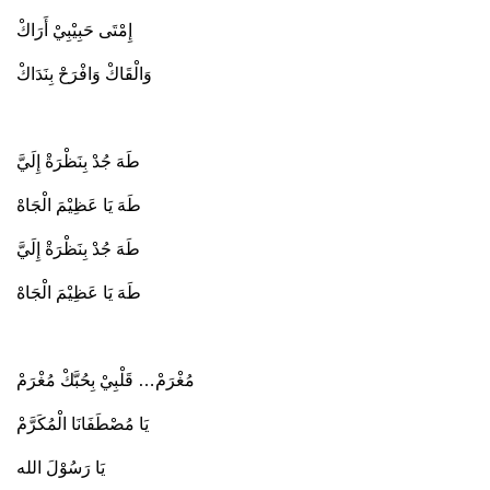
إِمْتَى حَبِيْبِيْ أَرَاكْ
وَالْقَاكْ وَافْرَحْ بِنَدَاكْ
طَهَ جُدْ بِنَظْرَةْ إِلَيَّ
طَهَ يَا عَظِيْمَ الْجَاهْ
طَهَ جُدْ بِنَظْرَةْ إِلَيَّ
طَهَ يَا عَظِيْمَ الْجَاهْ
مُغْرَمْ… قَلْبِيْ بِحُبَّكْ مُغْرَمْ
يَا مُصْطَفَانَا الْمُكَرَّمْ
يَا رَسُوْلَ الله