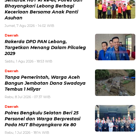
Semarak HUT RI ke-81, Polres dan
Bhayangkari Lebong Berbagi
Keceriaan Bersama Anak Panti
Asuhan
Jumat, 7 Agu 2026 - 14:02 WIB
Daerah
Rakerda DPD PAN Lebong,
Targetkan Menang Dalam Pilcaleg
2029
Sabtu, 1 Agu 2026 - 18:53 WIB
Daerah
Tanpa Pemerintah, Warga Aceh
Bangun Jembatan Dana Swadaya
Tembus 1 Milyar
Rabu, 8 Jul 2026 - 07:37 WIB
Daerah
Polres Bengkulu Selatan Beri 25
Personel dan Warga Berprestasi
Pada HUT Bhayangkara Ke 80
Rabu, 1 Jul 2026 - 18:14 WIB