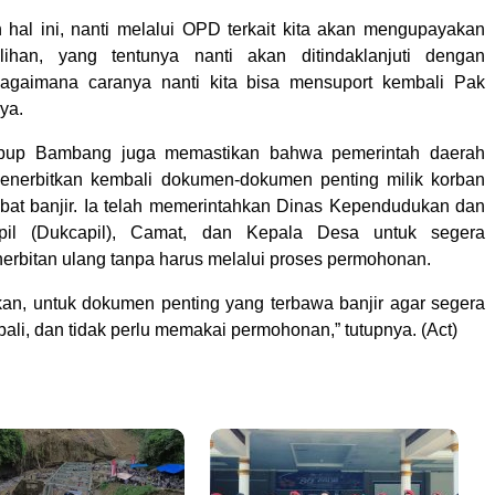
n hal ini, nanti melalui OPD terkait kita akan mengupayakan
ihan, yang tentunya nanti akan ditindaklanjuti dengan
gaimana caranya nanti kita bisa mensuport kembali Pak
nya.
abup Bambang juga memastikan bahwa pemerintah daerah
enerbitkan kembali dokumen-dokumen penting milik korban
ibat banjir. Ia telah memerintahkan Dinas Kependudukan dan
ipil (Dukcapil), Camat, dan Kepala Desa untuk segera
rbitan ulang tanpa harus melalui proses permohonan.
kan, untuk dokumen penting yang terbawa banjir agar segera
bali, dan tidak perlu memakai permohonan,” tutupnya. (Act)