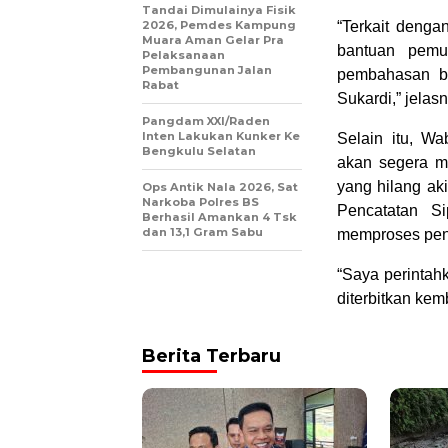
Tandai Dimulainya Fisik
2026, Pemdes Kampung
“Terkait denga
Muara Aman Gelar Pra
bantuan pemul
Pelaksanaan
Pembangunan Jalan
pembahasan ba
Rabat
Sukardi,” jelas
Pangdam XXI/Raden
Inten Lakukan Kunker Ke
Selain itu, W
Bengkulu Selatan
akan segera m
yang hilang ak
Ops Antik Nala 2026, Sat
Narkoba Polres BS
Pencatatan S
Berhasil Amankan 4 Tsk
dan 13,1 Gram Sabu
memproses pene
“Saya perintah
diterbitkan kem
Berita Terbaru