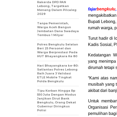
Rakerda DPD PAN
Lebong, Targetkan
fajar
bengkulu
Menang Dalam Pilcaleg
2029
mengakibatkan
Bupati Lebong,
Tanpa Pemerintah,
Warga Aceh Bangun
rumah warga, p
Jembatan Dana Swadaya
Tembus 1 Milyar
Turut hadir di
Kadis Sosial, 
Polres Bengkulu Selatan
Beri 25 Personel dan
Warga Berprestasi Pada
Kedatangan W
HUT Bhayangkara Ke 80
yang menimpa w
Hari Bhayangkara ke-80:
dirumah tetapi 
Satlantas Polres Lebong
Raih Juara 3 Validasi
ETLE Mobile Tingkat
“Kami atas na
Polda Bengkulu
musibah yang te
akibat dari banj
Tipu Korban Hingga Rp
550 Juta Dengan Modus
Janjikan Dirut Bank
Untuk membant
Bengkulu, Orang Dekat
Gubernur Diringkus
Organisasi Pe
Polisi
pemulihan bagi