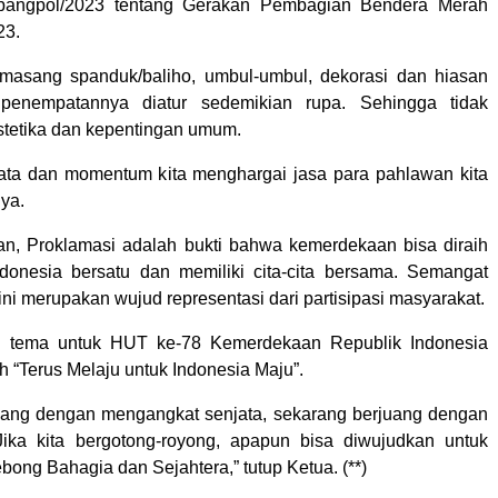
bangpol/2023 tentang Gerakan Pembagian Bendera Merah
23.
emasang spanduk/baliho, umbul-umbul, dekorasi dan hiasan
penempatannya diatur sedemikian rupa. Sehingga tidak
tetika dan kepentingan umum.
yata dan momentum kita menghargai jasa para pahlawan kita
ya.
n, Proklamasi adalah bukti bahwa kemerdekaan bisa diraih
donesia bersatu dan memiliki cita-cita bersama. Semangat
ini merupakan wujud representasi dari partisipasi masyarakat.
 tema untuk HUT ke-78 Kemerdekaan Republik Indonesia
h “Terus Melaju untuk Indonesia Maju”.
juang dengan mengangkat senjata, sekarang berjuang dengan
Jika kita bergotong-royong, apapun bisa diwujudkan untuk
ong Bahagia dan Sejahtera,” tutup Ketua. (**)