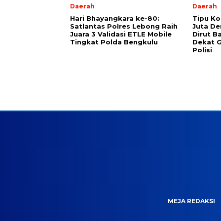
Daerah
Daerah
Hari Bhayangkara ke-80:
Tipu Ko
Satlantas Polres Lebong Raih
Juta De
Juara 3 Validasi ETLE Mobile
Dirut B
Tingkat Polda Bengkulu
Dekat G
Polisi
MEJA REDAKSI