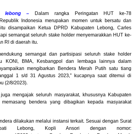
, lebong –
Dalam rangka Peringatan HUT ke-78
Republik Indonesia merupakan momen untuk bersatu dan
 itu disampaikan Ketua DPRD Kabupaten Lebong, Carles
api semangat seluruh stake holder menyemarakkan HUT ke-
 RI di daerah itu.
mendukung semangat dan partisipasi seluruh stake holder
 itu KONI, BMA, Kesbangpol dan lembaga lainnya dalam
enyampaikan mengibarkan Bendera Merah Putih satu tiang
anggal 1 s/d 31 Agustus 2023,” kucapnya saat ditemui di
u (2/8/2023).
ia juga mengajak seluruh masyarakat, khususnya Kabupaten
k memasang bendera yang dibagikan kepada masyarakat
dera dilakukan melalui instansi terkait. Sesuai dengan Surat
pati Lebong, Kopli Ansori dengan nomor: