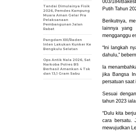
003/184/Bakes
Tandai Dimulainya Fisik
Putih Tahun 20
2026, Pemdes Kampung
Muara Aman Gelar Pra
Pelaksanaan
Berikutnya, m
Pembangunan Jalan
lainnya yang 
Rabat
mengganggu es
Pangdam XXI/Raden
Inten Lakukan Kunker Ke
“Ini langkah n
Bengkulu Selatan
dahulu,” bebern
Ops Antik Nala 2026, Sat
Narkoba Polres BS
Ia menambahka
Berhasil Amankan 4 Tsk
dan 13,1 Gram Sabu
jika Bangsa In
persatuan saat 
Sesuai dengan
tahun 2023 iala
“Dulu kita ber
cara bersatu. 
mewujudkan Leb