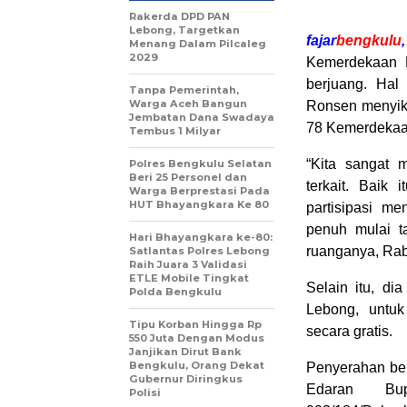
Rakerda DPD PAN
Lebong, Targetkan
fajar
bengkulu
Menang Dalam Pilcaleg
2029
Kemerdekaan 
berjuang. Hal
Tanpa Pemerintah,
Warga Aceh Bangun
Ronsen menyik
Jembatan Dana Swadaya
78 Kemerdekaan
Tembus 1 Milyar
“Kita sangat 
Polres Bengkulu Selatan
Beri 25 Personel dan
terkait. Baik
Warga Berprestasi Pada
HUT Bhayangkara Ke 80
partisipasi m
penuh mulai t
Hari Bhayangkara ke-80:
ruanganya, Rab
Satlantas Polres Lebong
Raih Juara 3 Validasi
ETLE Mobile Tingkat
Selain itu, d
Polda Bengkulu
Lebong, untu
Tipu Korban Hingga Rp
secara gratis.
550 Juta Dengan Modus
Janjikan Dirut Bank
Bengkulu, Orang Dekat
Penyerahan ben
Gubernur Diringkus
Edaran Bu
Polisi