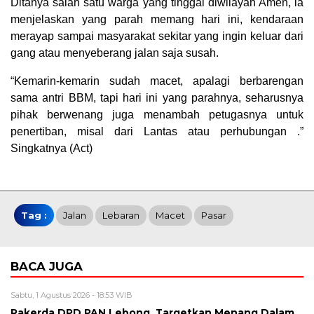
Ditanya salah satu warga yang tinggal diwilayah Amen, ia
menjelaskan yang parah memang hari ini, kendaraan
merayap sampai masyarakat sekitar yang ingin keluar dari
gang atau menyeberang jalan saja susah.
“Kemarin-kemarin sudah macet, apalagi berbarengan
sama antri BBM, tapi hari ini yang parahnya, seharusnya
pihak berwenang juga menambah petugasnya untuk
penertiban, misal dari Lantas atau perhubungan .”
Singkatnya (Act)
Tag :
Jalan
Lebaran
Macet
Pasar
BACA JUGA
Sabtu, 1 Agustus 2026 - 18:53 WIB
Rakerda DPD PAN Lebong, Targetkan Menang Dalam