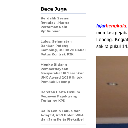
Baca Juga
Berdalih Sesuai
Regulasi, Harga
fajar
bengkulu
Pertamax Naik
Rp16ribuan
merotasi pejab
Lebong. Kegia
Lulus, Selamatan
Bahkan Potong
sekira pukul 14
Kambing, UU HKPD Bakal
Putus Kontrak P3K
Menko Bidang
Pemberdayaan
Masyarakat RI Serahkan
UHC Award 2026 Untuk
Pemkab Lebong
Deretan Harta Oknum
Pegawai Pajak yang
Terjaring KPK
Dalih Lebih Fokus dan
Adaptif, ASN Boleh WFA
dan Jam Kerja Fleksibel