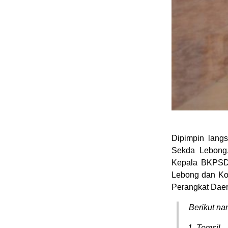
Dipimpin langs
Sekda Lebong, 
Kepala BKPSDM
Lebong dan Ko
Perangkat Dae
Berikut na
Tomsil