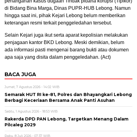
penanganan kasus dugaan Tindak pidana korupsi (Tipikor)
di Bidang Bina Marga, Dinas PUPR-HUB Lebong. Namun
hingga saat ini, pihak Kejari Lebong belum memberikan
keterangan resmi terkait penggeledahan tersebut.
Selain Kejari juga ikut serta aparat kepolisian melakukan
penjagaan kantor BKD Lebong. Meski demikian, belum
ada informasi pasti mengenai barang bukti atau dokumen
apa saja yang disita dalam penggeledahan. (Act)
BACA JUGA
Jumat, 7 Agustus 2026 - 14:02 WIB
Semarak HUT RI ke-81, Polres dan Bhayangkari Lebong
Berbagi Keceriaan Bersama Anak Panti Asuhan
Sabtu, 1 Agustus 2026 - 18:53 WIB
Rakerda DPD PAN Lebong, Targetkan Menang Dalam
Pilcaleg 2029
Rabu, 8 Juli 2026 - 07:37 WIB