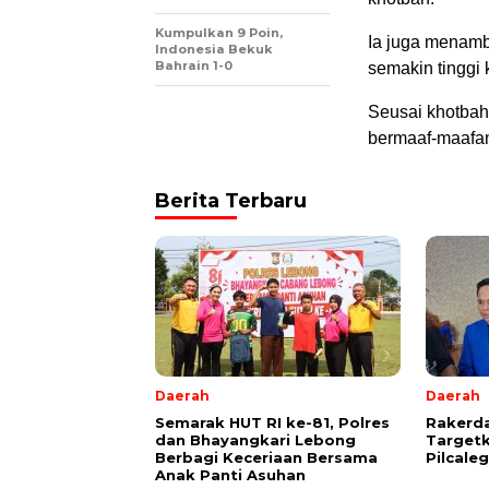
Kumpulkan 9 Poin,
Ia juga menamb
Indonesia Bekuk
Bahrain 1-0
semakin tinggi 
Seusai khotbah
bermaaf-maafan 
Berita Terbaru
Daerah
Daerah
Semarak HUT RI ke-81, Polres
Rakerd
dan Bhayangkari Lebong
Target
Berbagi Keceriaan Bersama
Pilcale
Anak Panti Asuhan