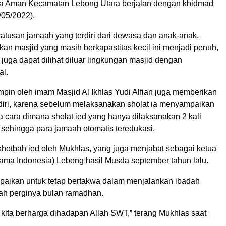
 Aman Kecamatan Lebong Utara berjalan dengan khidmad
/05/2022).
 ratusan jamaah yang terdiri dari dewasa dan anak-anak,
an masjid yang masih berkapastitas kecil ini menjadi penuh,
uga dapat dilihat diluar lingkungan masjid dengan
al.
impin oleh imam Masjid Al Ikhlas Yudi Alfian juga memberikan
endiri, karena sebelum melaksanakan sholat ia menyampaikan
ta cara dimana sholat ied yang hanya dilaksanakan 2 kali
 sehingga para jamaah otomatis teredukasi.
khotbah ied oleh Mukhlas, yang juga menjabat sebagai ketua
lama Indonesia) Lebong hasil Musda september tahun lalu.
aikan untuk tetap bertakwa dalam menjalankan ibadah
ah perginya bulan ramadhan.
 kita berharga dihadapan Allah SWT,” terang Mukhlas saat