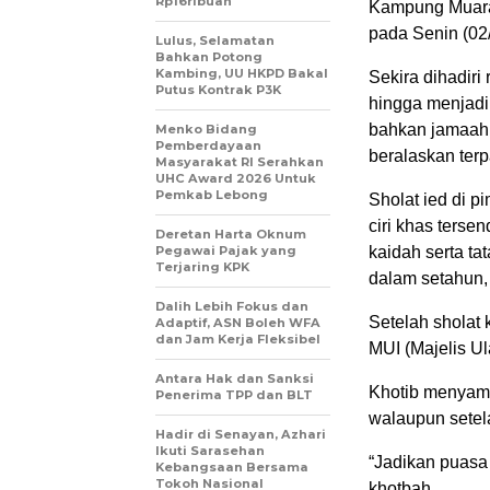
Rp16ribuan
Kampung Muara
pada Senin (02
Lulus, Selamatan
Bahkan Potong
Kambing, UU HKPD Bakal
Sekira dihadiri
Putus Kontrak P3K
hingga menjadik
bahkan jamaah j
Menko Bidang
Pemberdayaan
beralaskan terp
Masyarakat RI Serahkan
UHC Award 2026 Untuk
Pemkab Lebong
Sholat ied di p
ciri khas ters
Deretan Harta Oknum
Pegawai Pajak yang
kaidah serta ta
Terjaring KPK
dalam setahun,
Dalih Lebih Fokus dan
Setelah sholat 
Adaptif, ASN Boleh WFA
dan Jam Kerja Fleksibel
MUI (Majelis U
Antara Hak dan Sanksi
Khotib menyamp
Penerima TPP dan BLT
walaupun setel
Hadir di Senayan, Azhari
Ikuti Sarasehan
“Jadikan puasa
Kebangsaan Bersama
Tokoh Nasional
khotbah.