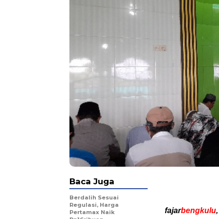
Baca Juga
Berdalih Sesuai
Regulasi, Harga
fajar
bengkulu
Pertamax Naik