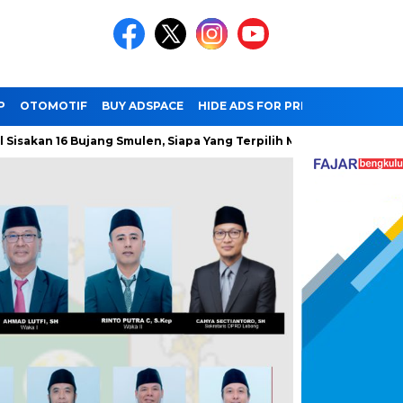
P
OTOMOTIF
BUY ADSPACE
HIDE ADS FOR PREMIUM MEMBER
an 16 Bujang Smulen, Siapa Yang Terpilih Menjadi Duta Wisata?